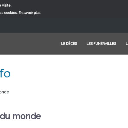
 visite.
ces cookies.
En savoir plus
LE DÉCÈS
LES FUNÉRAILLES
L
fo
monde
e du monde