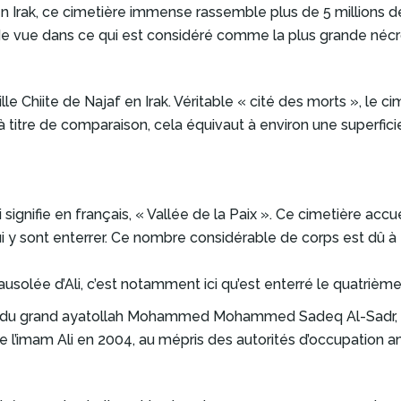
 Irak, ce cimetière immense rassemble plus de 5 millions d
e de vue dans ce qui est considéré comme la plus grande né
le Chiite de Najaf en Irak. Véritable « cité des morts », le c
à titre de comparaison, cela équivaut à environ une superfici
signifie en français, « Vallée de la Paix ». Ce cimetière acc
i y sont enterrer. Ce nombre considérable de corps est dû à
ausolée d’Ali, c’est notamment ici qu’est enterré le quatrième 
lle du grand ayatollah Mohammed Mohammed Sadeq Al-Sadr, t
l’imam Ali en 2004, au mépris des autorités d’occupation a