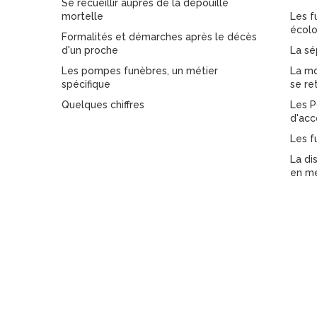
Se recueillir auprès de la dépouille
mortelle
Les f
écolo
Formalités et démarches après le décès
d'un proche
La sé
Les pompes funèbres, un métier
La mo
spécifique
se re
Quelques chiffres
Les P
d'ac
Les f
La di
en m