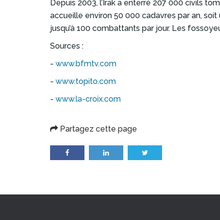
Depuis 2003, l’Irak a enterré 207 000 civils t
accueille environ 50 000 cadavres par an, soi
jusqu’à 100 combattants par jour. Les fossoye
Sources :
-
www.bfmtv.com
-
www.topito.com
-
www.la-croix.com
Partagez cette page