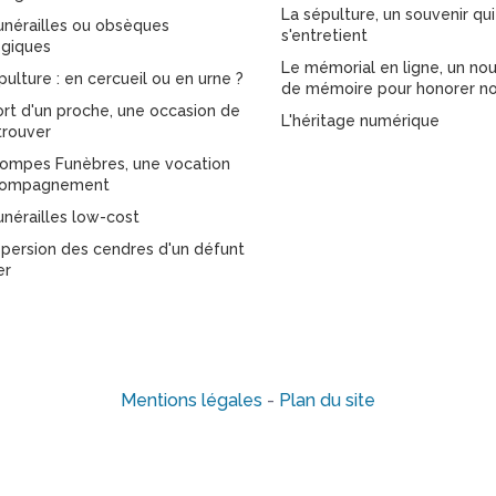
La sépulture, un souvenir qui
unérailles ou obsèques
s'entretient
giques
Le mémorial en ligne, un nou
pulture : en cercueil ou en urne ?
de mémoire pour honorer no
rt d'un proche, une occasion de
L'héritage numérique
trouver
ompes Funèbres, une vocation
compagnement
unérailles low-cost
spersion des cendres d'un défunt
er
Mentions légales
-
Plan du site