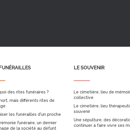
FUNÉRAILLES
LE SOUVENIR
uoi des rites funéraires ?
Le cimetière, lieu de mémoi
collective
ort, mais différents rites de
age
Le cimetière, lieu thérapeut
souvenir
iser les funérailles d'un proche
Une sépulture, des décorati
rémonie funéraire, un dernier
continuer à faire vivre ses m
ge de la société au défunt