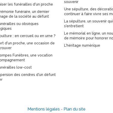
souvenir
iser les funérailles d'un proche
Une sépulture, des décorati
rémonie funéraire, un dernier
continuer à faire vivre ses m
ge de la société au défunt
La sépulture, un souvenir qui
unérailles ou obsèques
s'entretient
giques
Le mémorial en ligne, un nou
pulture : en cercueil ou en urne ?
de mémoire pour honorer no
rt d'un proche, une occasion de
L'héritage numérique
trouver
ompes Funèbres, une vocation
compagnement
unérailles low-cost
spersion des cendres d'un défunt
er
Mentions légales
-
Plan du site