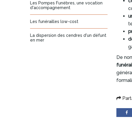
c
Les Pompes Funèbres, une vocation
d'accompagnement
c
u
Les funérailles low-cost
te
p
La dispersion des cendres d'un défunt
d
en mer
g
De nom
funérai
général
formali
Part