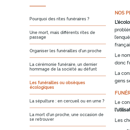
NOS P
Pourquoi des rites funéraires ?
L'écolo
problé
Une mort, mais différents rites de
l’enquê
passage
françai
Organiser les funérailles d'un proche
Le nom
donc f
La cérémonie funéraire, un dernier
hommage de la société au défunt
La con
gens se
Les funérailles ou obsèques
écologiques
FUNÉR
La sépulture : en cercueil ou en urne ?
Le con
l'utili
La mort d'un proche, une occasion de
se retrouver
Les ch