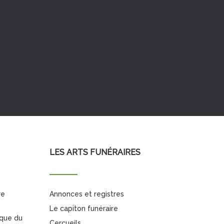
LES ARTS FUNÉRAIRES
re
Annonces et registres
Le capiton funéraire
ique du
Cercueils