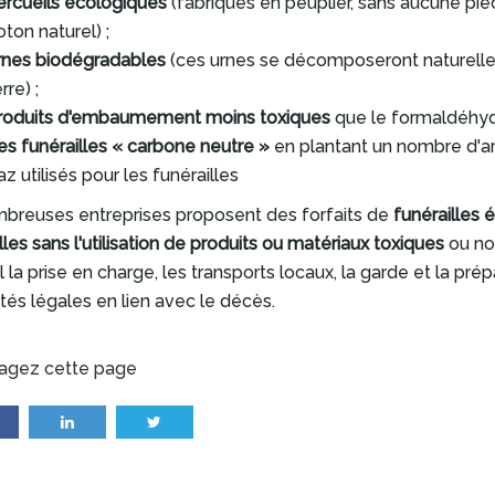
ercueils écologiques
(fabriqués en peuplier, sans aucune pièce
oton naturel) ;
rnes biodégradables
(ces urnes se décomposeront naturellem
rre) ;
roduits d'embaumement moins toxiques
que le formaldéhyd
es funérailles « carbone neutre »
en plantant un nombre d'ar
az utilisés pour les funérailles
breuses entreprises proposent des forfaits de
funérailles 
lles sans l'utilisation de produits ou matériaux toxiques
ou non
 la prise en charge, les transports locaux, la garde et la pré
tés légales en lien avec le décès.
agez cette page