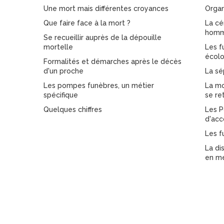
Une mort mais différentes croyances
Organ
Que faire face à la mort ?
La cé
homma
Se recueillir auprès de la dépouille
mortelle
Les f
écolo
Formalités et démarches après le décès
d'un proche
La sé
Les pompes funèbres, un métier
La mo
spécifique
se re
Quelques chiffres
Les P
d'ac
Les f
La di
en m