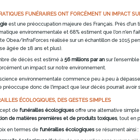
RATIQUES FUNÉRAIRES ONT FORCÉMENT UN IMPACT SU
gie
est une préoccupation majeure des Français. Près d'un t
matique environnementale et 68% estiment que l'on n'en fai
te Obea/InfraForces réalisée sur un échantillon de 1015 per
se âgée de 18 ans et plus).
bre de décès est estimé à
56 millions par an
sur l’ensemble
orcément un impact sur notre environnement.
science environnementale commence peu à peu à dépasser l
 préoccupe donc de l'impact que leur décès pourrait avoir s
AILLES ÉCOLOGIQUES, DES GESTES SIMPLES
cept de
funérailles écologiques
offre une alternative simpl
sation de matières premières et de produits toxiques
, tout en
oix en termes de
funérailles écologiques
se résument ainsi :