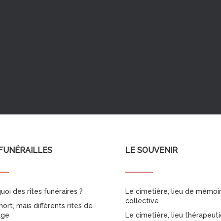
FUNÉRAILLES
LE SOUVENIR
uoi des rites funéraires ?
Le cimetière, lieu de mémoi
collective
ort, mais différents rites de
age
Le cimetière, lieu thérapeut